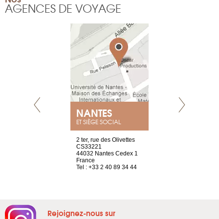
AGENCES DE VOYAGE
NEUVE
NANTES
GENÈV
ET SIÈGE SOCIAL
a-shop
2 ter, rue des Olivettes
rue de Montc
el, 106
CS33221
1207 Genèv
neuve
44032 Nantes Cedex 1
Suisse
France
Tel : +41 22 
1 965 65 00
Tel : +33 2 40 89 34 44
Rejoignez-nous sur