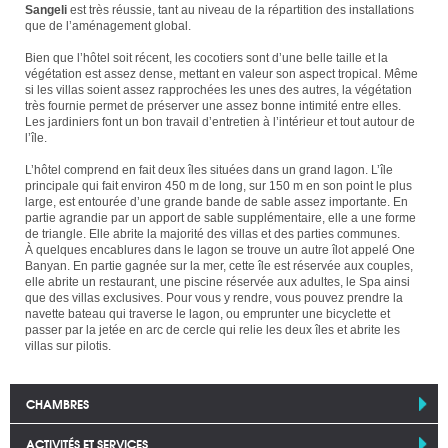
Sangeli
est très réussie, tant au niveau de la répartition des installations
que de l’aménagement global.
Bien que l’hôtel soit récent, les cocotiers sont d’une belle taille et la
végétation est assez dense, mettant en valeur son aspect tropical. Même
si les villas soient assez rapprochées les unes des autres, la végétation
très fournie permet de préserver une assez bonne intimité entre elles.
Les jardiniers font un bon travail d’entretien à l’intérieur et tout autour de
l’île.
L’hôtel comprend en fait deux îles situées dans un grand lagon. L’île
principale qui fait environ 450 m de long, sur 150 m en son point le plus
large, est entourée d’une grande bande de sable assez importante. En
partie agrandie par un apport de sable supplémentaire, elle a une forme
de triangle. Elle abrite la majorité des villas et des parties communes.
À quelques encablures dans le lagon se trouve un autre îlot appelé One
Banyan. En partie gagnée sur la mer, cette île est réservée aux couples,
elle abrite un restaurant, une piscine réservée aux adultes, le Spa ainsi
que des villas exclusives. Pour vous y rendre, vous pouvez prendre la
navette bateau qui traverse le lagon, ou emprunter une bicyclette et
passer par la jetée en arc de cercle qui relie les deux îles et abrite les
villas sur pilotis.
CHAMBRES
ACTIVITÉS ET SERVICES