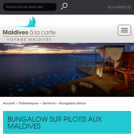
NOS AGENCES
VOYAGE MALDIVES
Accueil
>
Thématiques
>
Services
>
Bungalow pilotis
BUNGALOW SUR PILOTIS AUX
MALDIVES