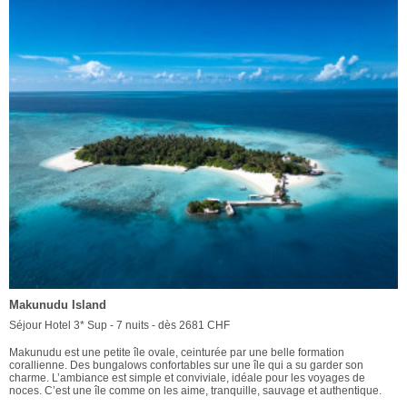
Makunudu Island
Séjour Hotel 3* Sup - 7 nuits - dès 2681 CHF
Makunudu est une petite île ovale, ceinturée par une belle formation
corallienne. Des bungalows confortables sur une île qui a su garder son
charme. L’ambiance est simple et conviviale, idéale pour les voyages de
noces. C’est une île comme on les aime, tranquille, sauvage et authentique.