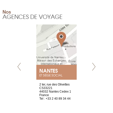
Nos
AGENCES DE VOYAGE
NEUVE
NANTES
GENÈV
ET SIÈGE SOCIAL
a-shop
2 ter, rue des Olivettes
rue de Montc
el, 106
CS33221
1207 Genèv
neuve
44032 Nantes Cedex 1
Suisse
France
Tel : +41 22 
1 965 65 00
Tel : +33 2 40 89 34 44