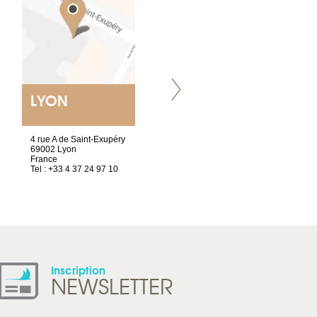
LYON
VILLENEUVE
4 rue A de Saint-Exupéry
Chez Scuba-shop
69002 Lyon
Route d’Arvel, 106
France
1844 Villeneuve
Tel : +33 4 37 24 97 10
Suisse
Tel : +41 21 965 65 00
Inscription
NEWSLETTER