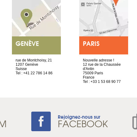
GENÈVE
PARIS
rue de Montchoisy, 21
Nouvelle adresse !
1207 Genève
12 rue de la Chaussée
Suisse
d'Antin
Tel : +41 22 786 14 86
75009 Paris
France
Tel : +33 1 53 68 90 77
Rejoignez-nous sur
AM
FACEBOOK