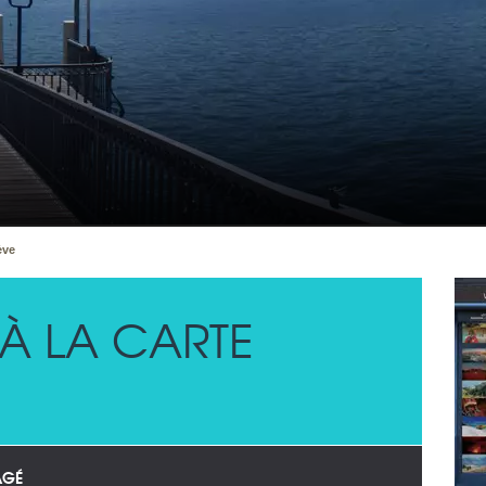
ève
À LA CARTE
AGÉ