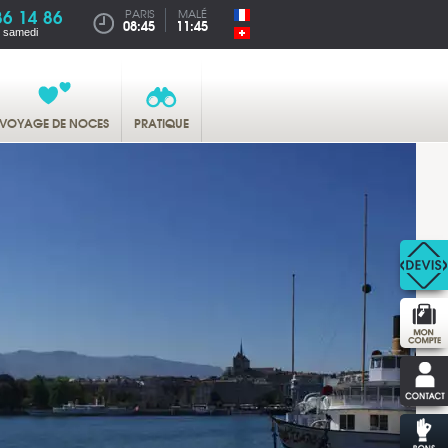
86 14 86
PARIS
MALÉ
08:45
11:45
u samedi
VOYAGE DE NOCES
PRATIQUE