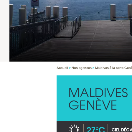
Accueil
>
Nos agences
>
Maldives à la carte Gen
MALDIVES 
GENÈVE
27°C
CIEL DÉG