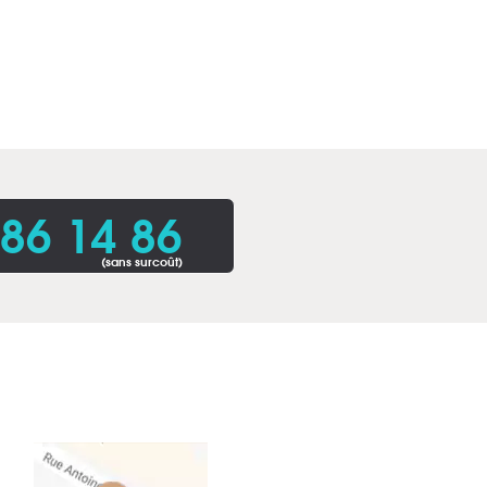
86 14 86
(sans surcoût)