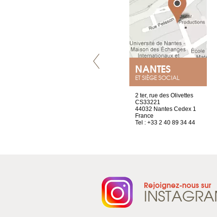
VILLENEUVE
NANTES
ET SIÈGE SOCIAL
Chez Scuba-shop
2 ter, rue des Olivettes
Route d’Arvel, 106
CS33221
1844 Villeneuve
44032 Nantes Cedex 1
Suisse
France
Tel : +41 21 965 65 00
Tel : +33 2 40 89 34 44
Rejoignez-nous sur
INSTAGR