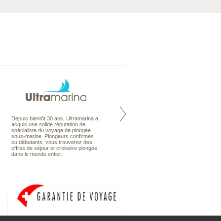
Depuis bientôt 30 ans, Ultramarina a
Voyage kitesurf, windsurf ou stand-
acquis une solide réputation de
up paddle pour des vacances
spécialiste du voyage de plongée
actives sur les plus beaux spots de
sous-marine. Plongeurs confirmés
glisse du monde. Ultramarina Golf &
ou débutants, vous trouverez des
Glisse organise aussi des séjours
offres de séjour et croisière plongée
et vacances de Golf pour swinguer
dans le monde entier.
du tee au green en voyage.