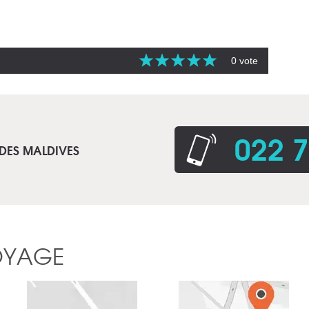
0 vote
022 7
 DES MALDIVES
OYAGE