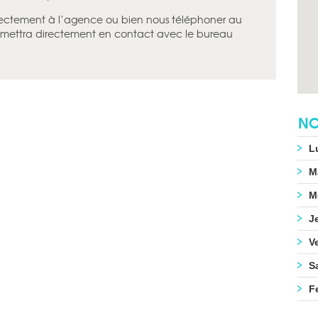
ectement à l’agence ou bien nous téléphoner au
 mettra directement en contact avec le bureau
NO
L
M
M
J
V
S
F