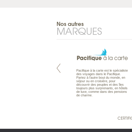
Nos autres
MARQUES
Nouvelle-Zélande à la carte
Pacifique à la carte est le spécialiste
organise votre séjour en Nouvelle-
des voyages dans le Pacifique.
Zélande, en circuit, en autotour ou
Partez à l’autre bout du monde, en
en voyage sur mesure. Nos
séjour ou en croisière, pour
conseillers en voyage sont des
découvrir des peuples et des îles
spécialistes de ce pays qu’ils
toujours plus surprenants, en hôtels
connaissent presque comme leur
de luxe, comme dans des pensions
poche.
de charme.
CERTIFI