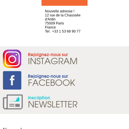
choisy, 21
Nouvelle adresse !
4 rue A de S
ve
12 rue de la Chaussée
69002 Lyon
d'Antin
France
2 786 14 86
75009 Paris
Tel : +33 4 3
France
Tel : +33 1 53 68 90 77
Rejoignez-nous sur
INSTAGRAM
Rejoignez-nous sur
FACEBOOK
Inscription
NEWSLETTER