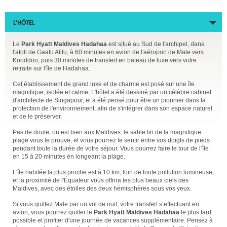
L’HÔTEL
Le
Park Hyatt Maldives Hadahaa
est situé au Sud de l'archipel, dans
l'atoll de Gaafu Alifu, à 60 minutes en avion de l'aéroport de Male vers
Kooddoo, puis 30 minutes de transfert en bateau de luxe vers votre
retraite sur l'île de Hadahaa.
Cet établissement de grand luxe et de charme est posé sur une île
magnifique, isolée et calme. L'hôtel a été dessiné par un célèbre cabinet
d'architecte de Singapour, et a été pensé pour être un pionnier dans la
protection de l'environnement, afin de s'intégrer dans son espace naturel
et de le préserver.
Pas de doute, on est bien aux Maldives, le sable fin de la magnifique
plage vous le prouve, et vous pourrez le sentir entre vos doigts de pieds
pendant toute la durée de votre séjour. Vous pourrez faire le tour de l’île
en 15 à 20 minutes en longeant la plage.
L'île habitée la plus proche est à 10 km, loin de toute pollution lumineuse,
et la proximité de l'Équateur vous offrira les plus beaux ciels des
Maldives, avec des étoiles des deux hémisphères sous vos yeux.
Si vous quittez Male par un vol de nuit, votre transfert s’effectuant en
avion, vous pourrez quitter le
Park Hyatt Maldives Hadahaa
le plus tard
possible et profiter d'une journée de vacances supplémentaire. Pensez à