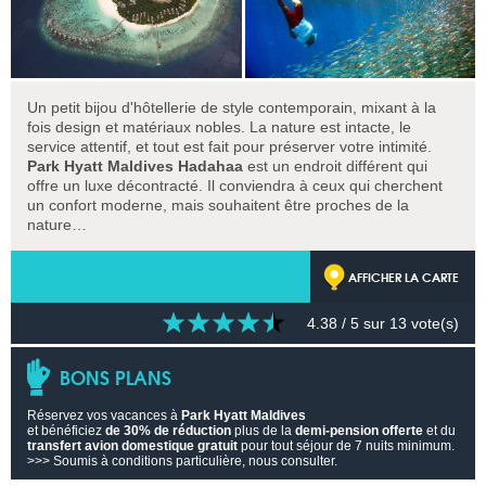
Un petit bijou d'hôtellerie de style contemporain, mixant à la
fois design et matériaux nobles. La nature est intacte, le
service attentif, et tout est fait pour préserver votre intimité.
Park Hyatt Maldives Hadahaa
est un endroit différent qui
offre un luxe décontracté. Il conviendra à ceux qui cherchent
un confort moderne, mais souhaitent être proches de la
nature…
AFFICHER LA CARTE
4.38
/ 5 sur
13
vote(s)
BONS PLANS
Réservez vos vacances à
Park Hyatt Maldives
et bénéficiez
de 30% de réduction
plus de la
demi-pension offerte
et du
transfert avion domestique gratuit
pour tout séjour de 7 nuits minimum.
>>> Soumis à conditions particulière, nous consulter.