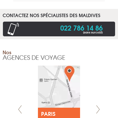
CONTACTEZ NOS SPÉCIALISTES DES MALDIVES
022 786 14 86
(sans surcoût)
Nos
AGENCES DE VOYAGE
E
PARIS
LYON