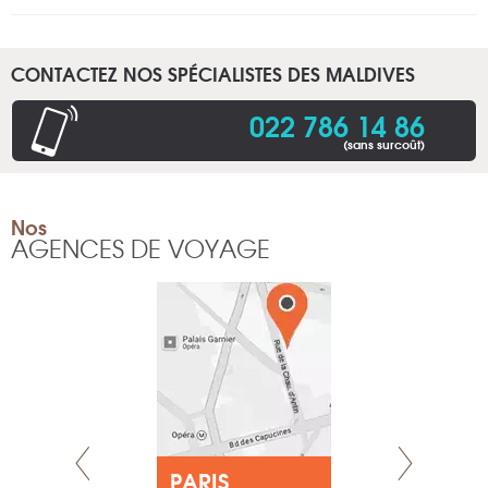
CONTACTEZ NOS SPÉCIALISTES DES MALDIVES
022 786 14 86
(sans surcoût)
Nos
AGENCES DE VOYAGE
E
PARIS
LYON