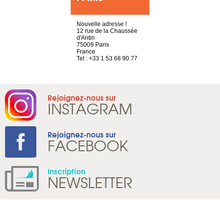
choisy, 21
Nouvelle adresse !
4 rue A de S
ve
12 rue de la Chaussée
69002 Lyon
d'Antin
France
2 786 14 86
75009 Paris
Tel : +33 4 3
France
Tel : +33 1 53 68 90 77
Rejoignez-nous sur
INSTAGRAM
Rejoignez-nous sur
FACEBOOK
Inscription
NEWSLETTER