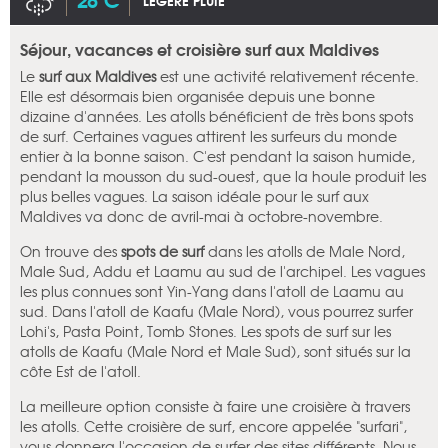
LÉGÈRE PLUIE
Séjour, vacances et croisière surf aux Maldives
Le
surf aux Maldives
est une activité relativement récente.
Elle est désormais bien organisée depuis une bonne
dizaine d'années. Les atolls bénéficient de très bons spots
de surf. Certaines vagues attirent les surfeurs du monde
entier à la bonne saison. C'est pendant la saison humide,
pendant la mousson du sud-ouest, que la houle produit les
plus belles vagues. La saison idéale pour le surf aux
Maldives va donc de avril-mai à octobre-novembre.
On trouve des
spots de surf
dans les atolls de Male Nord,
Male Sud, Addu et Laamu au sud de l'archipel. Les vagues
les plus connues sont Yin-Yang dans l'atoll de Laamu au
sud. Dans l'atoll de Kaafu (Male Nord), vous pourrez surfer
Lohi's, Pasta Point, Tomb Stones. Les spots de surf sur les
atolls de Kaafu (Male Nord et Male Sud), sont situés sur la
côte Est de l'atoll.
La meilleure option consiste à faire une croisière à travers
les atolls. Cette croisière de surf, encore appelée "surfari",
vous donnera l'occasion de surfer des sites différents. Nous