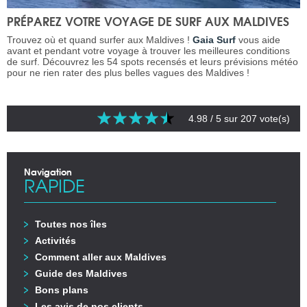
PRÉPAREZ VOTRE VOYAGE DE SURF AUX MALDIVES
Trouvez où et quand surfer aux Maldives !
Gaia Surf
vous aide
avant et pendant votre voyage à trouver les meilleures conditions
de surf. Découvrez les 54 spots recensés et leurs prévisions météo
pour ne rien rater des plus belles vagues des Maldives !
4.98
/ 5 sur
207
vote(s)
Navigation
RAPIDE
Toutes nos îles
Activités
Comment aller aux Maldives
Guide des Maldives
Bons plans
Les avis de nos clients