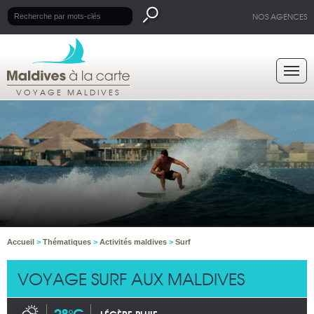
NOS AGENCES
VOYAGE MALDIVES
Accueil
>
Thématiques
>
Activités maldives
>
Surf
VOYAGE SURF AUX MALDIVES
28°C