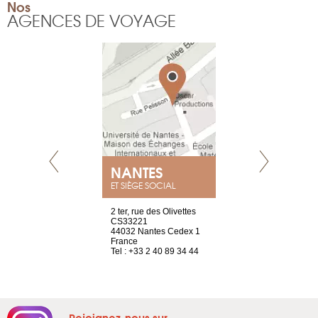
Nos
AGENCES DE VOYAGE
NEUVE
NANTES
GENÈV
ET SIÈGE SOCIAL
a-shop
2 ter, rue des Olivettes
rue de Montc
el, 106
CS33221
1207 Genèv
neuve
44032 Nantes Cedex 1
Suisse
France
Tel : +41 22 
1 965 65 00
Tel : +33 2 40 89 34 44
Rejoignez-nous sur