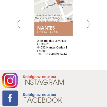
NEUVE
NANTES
GENÈV
ET SIÈGE SOCIAL
a-shop
2 ter, rue des Olivettes
rue de Montc
el, 106
CS33221
1207 Genèv
neuve
44032 Nantes Cedex 1
Suisse
France
Tel : +41 22 
1 965 65 00
Tel : +33 2 40 89 34 44
Rejoignez-nous sur
INSTAGRAM
Rejoignez-nous sur
FACEBOOK