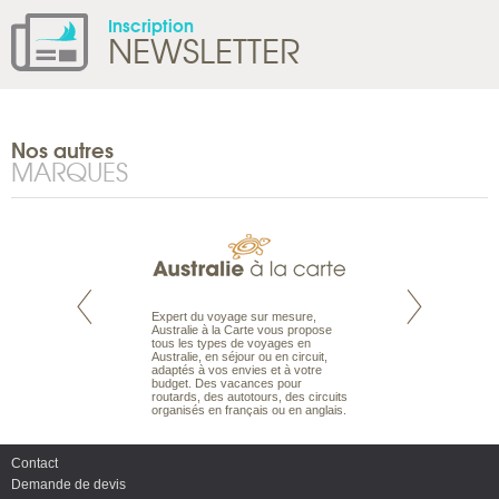
Inscription
NEWSLETTER
Nos autres
MARQUES
te est le spécialiste
Expert du voyage sur mesure,
Parce que nous 
 le Pacifique.
Australie à la Carte vous propose
vous des passionn
bout du monde, en
tous les types de voyages en
de nature sauvage
sière, pour
Australie, en séjour ou en circuit,
comprenons vos at
ples et des îles
adaptés à vos envies et à votre
mettons à votre se
prenants, en hôtels
budget. Des vacances pour
expérience du voya
dans des pensions
routards, des autotours, des circuits
pour vous aider à bâ
organisés en français ou en anglais.
mesure de vos env
Contact
Demande de devis