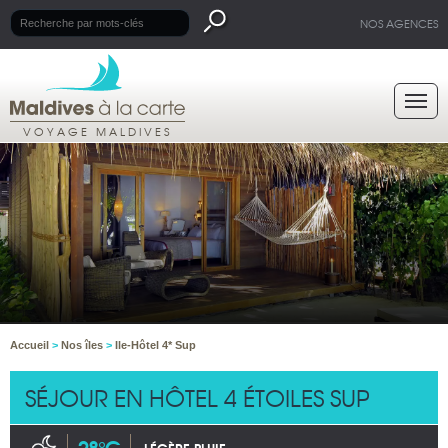
NOS AGENCES
VOYAGE MALDIVES
Accueil
>
Nos îles
>
Ile-Hôtel 4* Sup
SÉJOUR EN HÔTEL 4 ÉTOILES SUP
28°C