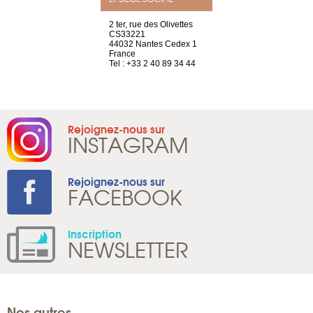
a-shop
2 ter, rue des Olivettes
rue de Montc
el, 106
CS33221
1207 Genèv
neuve
44032 Nantes Cedex 1
Suisse
France
Tel : +41 22 
1 965 65 00
Tel : +33 2 40 89 34 44
Rejoignez-nous sur
INSTAGRAM
Rejoignez-nous sur
FACEBOOK
Inscription
NEWSLETTER
Nos autres