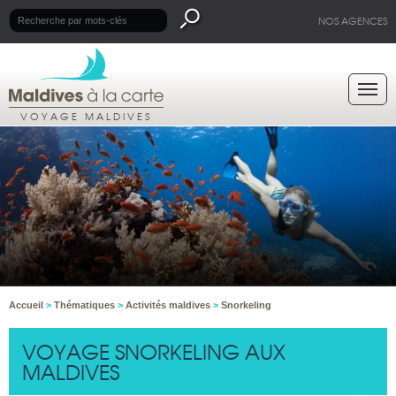
NOS AGENCES
VOYAGE MALDIVES
Accueil
>
Thématiques
>
Activités maldives
>
Snorkeling
VOYAGE SNORKELING AUX
MALDIVES