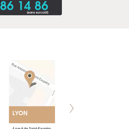
86 14 86
(sans surcoût)
LYON
VILLENEUVE
4 rue A de Saint-Exupéry
Chez Scuba-shop