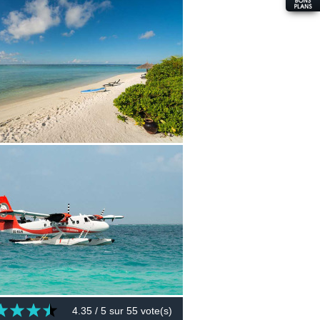
4.35
/ 5 sur
55
vote(s)