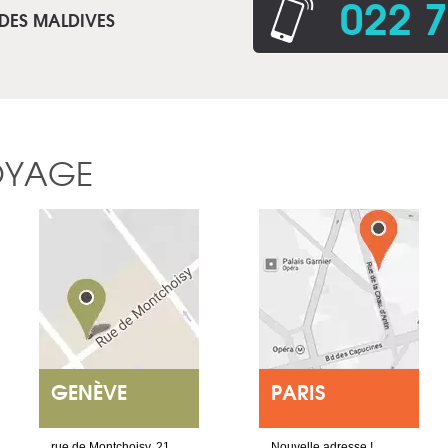
022 7
 DES MALDIVES
OYAGE
GENÈVE
PARIS
rue de Montchoisy, 21
Nouvelle adresse !