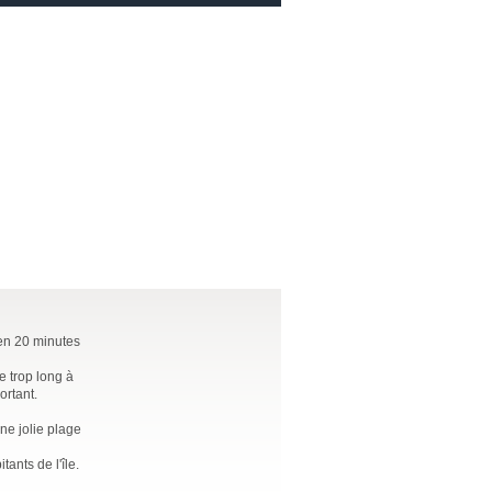
t en 20 minutes
e trop long à
ortant.
ne jolie plage
ants de l'île.