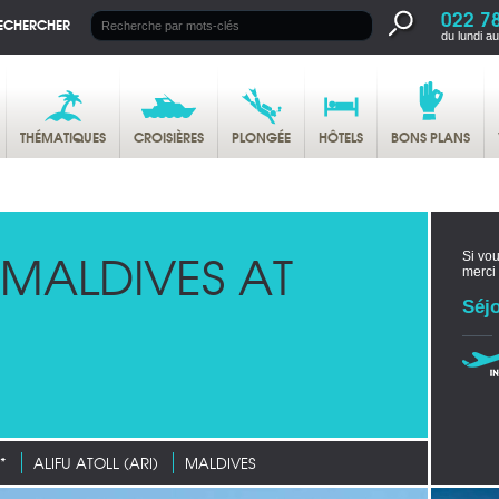
022 7
ECHERCHER
du lundi a
THÉMATIQUES
CROISIÈRES
PLONGÉE
HÔTELS
BONS PLANS
MALDIVES AT
Si vou
merci
Séjo
*
ALIFU ATOLL (ARI)
MALDIVES