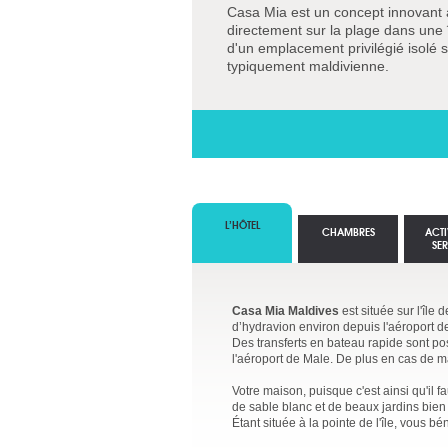
Casa Mia est un concept innovant 
directement sur la plage dans une î
d'un emplacement privilégié isolé s
typiquement maldivienne.
L’HÔTEL
CHAMBRES
ACTI
SE
Casa Mia Maldives
est située sur l'île 
d’hydravion environ depuis l'aéroport d
Des transferts en bateau rapide sont pos
l'aéroport de Male. De plus en cas de ma
Votre maison, puisque c'est ainsi qu'il 
de sable blanc et de beaux jardins bien
Étant située à la pointe de l'île, vous b