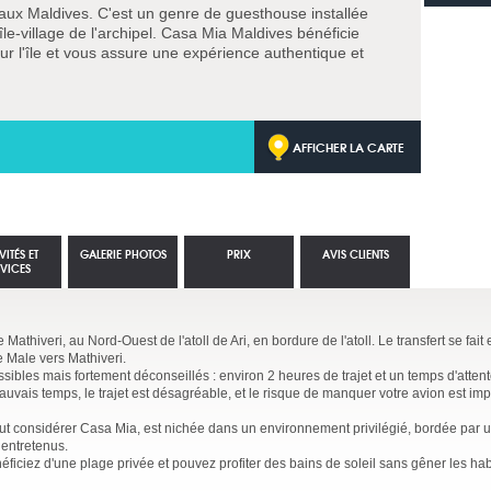
aux Maldives. C'est un genre de guesthouse installée
le-village de l'archipel. Casa Mia Maldives bénéficie
ur l'île et vous assure une expérience authentique et
AFFICHER LA CARTE
VITÉS ET
GALERIE PHOTOS
PRIX
AVIS CLIENTS
RVICES
de Mathiveri, au Nord-Ouest de l'atoll de Ari, en bordure de l'atoll. Le transfert se fai
e Male vers Mathiveri.
sibles mais fortement déconseillés : environ 2 heures de trajet et un temps d'attent
uvais temps, le trajet est désagréable, et le risque de manquer votre avion est imp
faut considérer Casa Mia, est nichée dans un environnement privilégié, bordée par u
 entretenus.
énéficiez d'une plage privée et pouvez profiter des bains de soleil sans gêner les habit