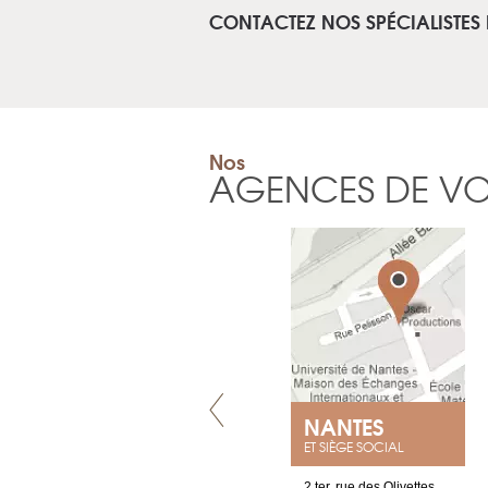
CONTACTEZ NOS SPÉCIALISTES
Nos
AGENCES DE V
VILLENEUVE
NANTES
ET SIÈGE SOCIAL
Chez Scuba-shop
2 ter, rue des Olivettes