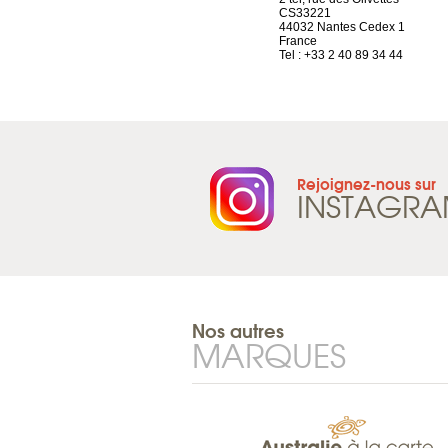
Route d’Arvel, 106
CS33221
1844 Villeneuve
44032 Nantes Cedex 1
Suisse
France
Tel : +41 21 965 65 00
Tel : +33 2 40 89 34 44
Rejoignez-nous sur
INSTAGR
Nos autres
MARQUES