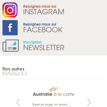
Rejoignez-nous sur
INSTAGRAM
Rejoignez-nous sur
FACEBOOK
Inscription
NEWSLETTER
Nos autres
MARQUES
te est le spécialiste
Expert du voyage sur mesure,
Parce que nous 
 le Pacifique.