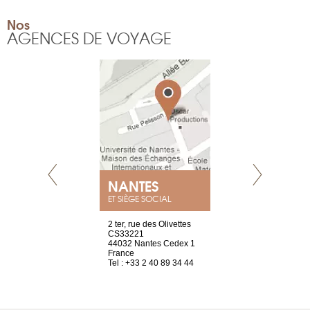
Nos
AGENCES DE VOYAGE
NEUVE
NANTES
GENÈV
ET SIÈGE SOCIAL
a-shop
2 ter, rue des Olivettes
rue de Montc
el, 106
CS33221
1207 Genèv
neuve
44032 Nantes Cedex 1
Suisse
France
Tel : +41 22 
1 965 65 00
Tel : +33 2 40 89 34 44