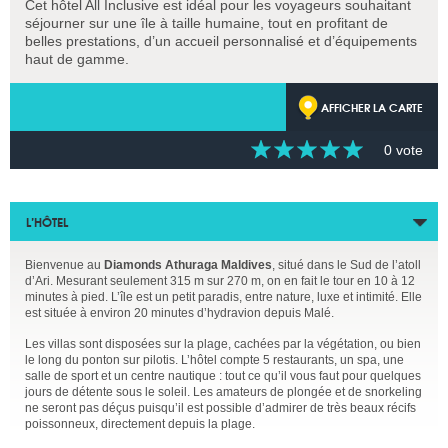
Cet hôtel All Inclusive est idéal pour les voyageurs souhaitant
séjourner sur une île à taille humaine, tout en profitant de
belles prestations, d’un accueil personnalisé et d’équipements
haut de gamme.
AFFICHER LA CARTE
0 vote
L’HÔTEL
Bienvenue au
Diamonds Athuraga Maldives
, situé dans le Sud de l’atoll
d’Ari. Mesurant seulement 315 m sur 270 m, on en fait le tour en 10 à 12
minutes à pied. L’île est un petit paradis, entre nature, luxe et intimité. Elle
est située à environ 20 minutes d’hydravion depuis Malé.
Les villas sont disposées sur la plage, cachées par la végétation, ou bien
le long du ponton sur pilotis. L’hôtel compte 5 restaurants, un spa, une
salle de sport et un centre nautique : tout ce qu’il vous faut pour quelques
jours de détente sous le soleil. Les amateurs de plongée et de snorkeling
ne seront pas déçus puisqu’il est possible d’admirer de très beaux récifs
poissonneux, directement depuis la plage.