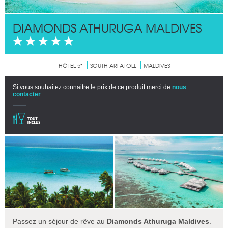
DIAMONDS ATHURUGA MALDIVES
HÔTEL 5*
SOUTH ARI ATOLL
MALDIVES
Si vous souhaitez connaitre le prix de ce produit merci de
nous
contacter
Passez un séjour de rêve au
Diamonds Athuruga Maldives
.