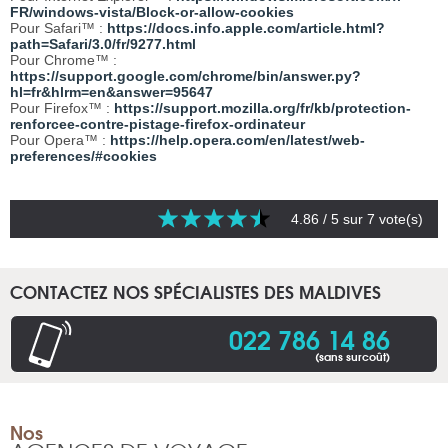
FR/windows-vista/Block-or-allow-cookies
Pour Safari™ :
https://docs.info.apple.com/article.html?
path=Safari/3.0/fr/9277.html
Pour Chrome™ :
https://support.google.com/chrome/bin/answer.py?
hl=fr&hlrm=en&answer=95647
Pour Firefox™ :
https://support.mozilla.org/fr/kb/protection-
renforcee-contre-pistage-firefox-ordinateur
Pour Opera™ :
https://help.opera.com/en/latest/web-
preferences/#cookies
4.86
/ 5 sur
7
vote(s)
CONTACTEZ NOS SPÉCIALISTES DES MALDIVES
022 786 14 86
(sans surcoût)
Nos