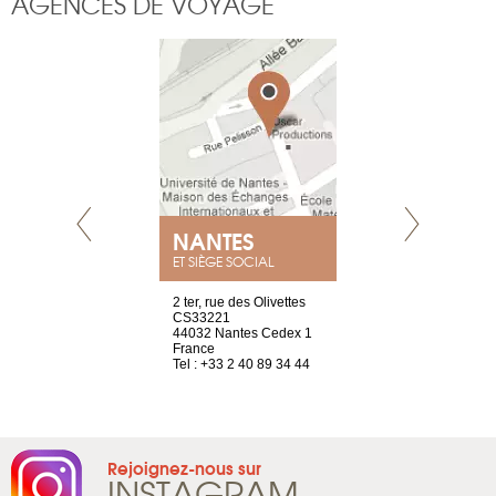
AGENCES DE VOYAGE
NEUVE
NANTES
GENÈV
ET SIÈGE SOCIAL
a-shop
2 ter, rue des Olivettes
rue de Montc
el, 106
CS33221
1207 Genèv
neuve
44032 Nantes Cedex 1
Suisse
France
Tel : +41 22 
1 965 65 00
Tel : +33 2 40 89 34 44
Rejoignez-nous sur
INSTAGRAM