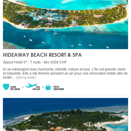
HIDEAWAY BEACH RESORT & SPA
Séjour Hotel 5* - 7 nuits - dès 3358 CHF
Ici se mélangent avec harmonie, intimité, nature et luxe. L'île est grande, belle
et naturelle. Elle a été fermée pendant un an pour une rénovation totale afin de
rester ...
(lire la suite)