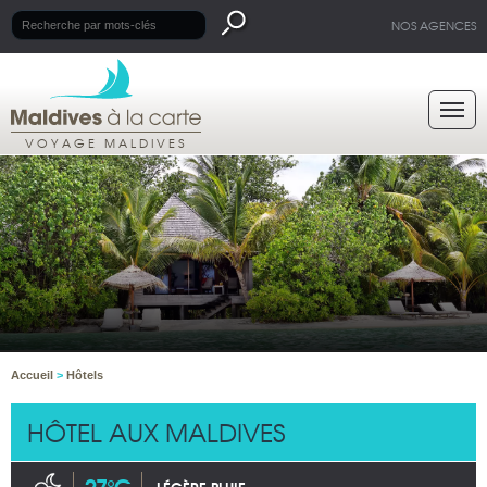
NOS AGENCES
VOYAGE MALDIVES
Accueil
>
Hôtels
HÔTEL AUX MALDIVES
27°C