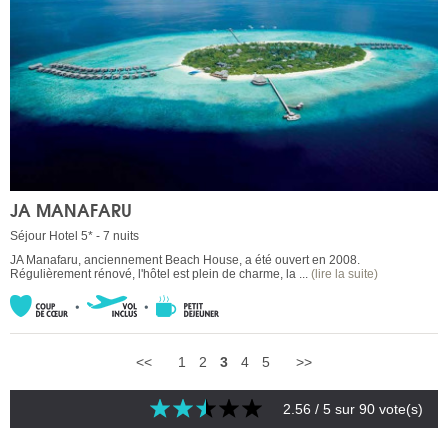
JA MANAFARU
Séjour Hotel 5* - 7 nuits
JA Manafaru, anciennement Beach House, a été ouvert en 2008.
Régulièrement rénové, l'hôtel est plein de charme, la ...
(lire la suite)
<<
1
2
3
4
5
>>
2.56
/ 5 sur
90
vote(s)