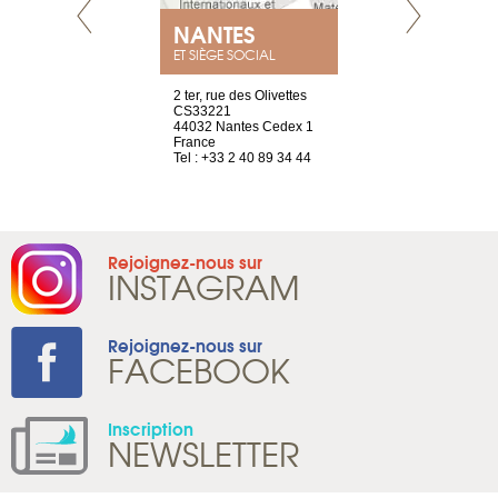
NEUVE
NANTES
GENÈV
ET SIÈGE SOCIAL
a-shop
2 ter, rue des Olivettes
rue de Montc
el, 106
CS33221
1207 Genèv
neuve
44032 Nantes Cedex 1
Suisse
France
Tel : +41 22 
1 965 65 00
Tel : +33 2 40 89 34 44
Rejoignez-nous sur
INSTAGRAM
Rejoignez-nous sur
FACEBOOK
Inscription
NEWSLETTER