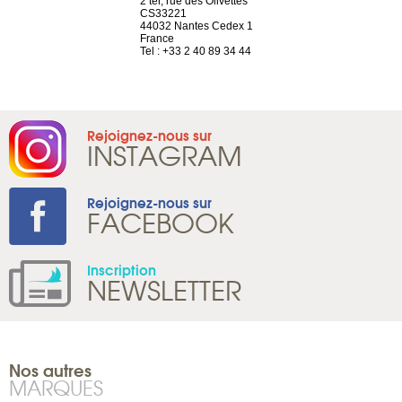
a-shop
2 ter, rue des Olivettes
rue de Montc
el, 106
CS33221
1207 Genèv
neuve
44032 Nantes Cedex 1
Suisse
France
Tel : +41 22 
1 965 65 00
Tel : +33 2 40 89 34 44
Rejoignez-nous sur
INSTAGRAM
Rejoignez-nous sur
FACEBOOK
Inscription
NEWSLETTER
Nos autres
MARQUES