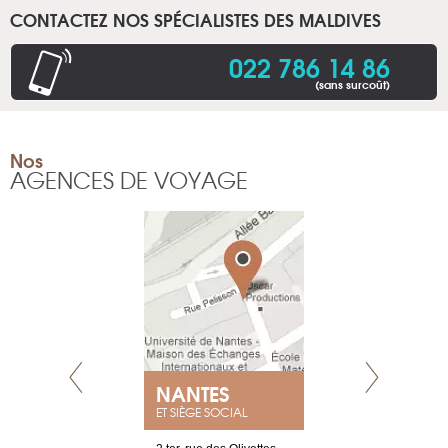
CONTACTEZ NOS SPÉCIALISTES DES MALDIVES
022 786 14 86
(sans surcoût)
Nos
AGENCES DE VOYAGE
NEUVE
NANTES
GENÈV
ET SIÈGE SOCIAL