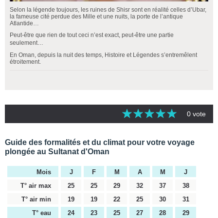
Selon la légende toujours, les ruines de Shisr sont en réalité celles d’Ubar,
la fameuse cité perdue des Mille et une nuits, la porte de l’antique
Atlantide…
Peut-être que rien de tout ceci n’est exact, peut-être une partie
seulement…
En Oman, depuis la nuit des temps, Histoire et Légendes s’entremêlent
étroitement.
0 vote
Guide des formalités et du climat pour votre voyage
plongée au Sultanat d'Oman
Mois
J
F
M
A
M
J
T° air max
25
25
29
32
37
38
T° air min
19
19
22
25
30
31
T° eau
24
23
25
27
28
29