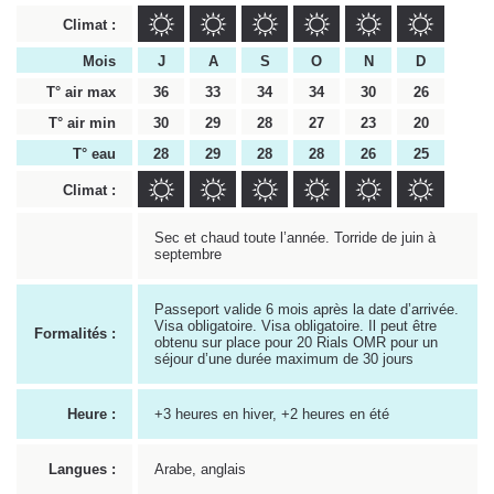
Climat :
Mois
J
A
S
O
N
D
T° air max
36
33
34
34
30
26
T° air min
30
29
28
27
23
20
T° eau
28
29
28
28
26
25
Climat :
Sec et chaud toute l’année. Torride de juin à
septembre
Passeport valide 6 mois après la date d’arrivée.
Visa obligatoire. Visa obligatoire. Il peut être
Formalités :
obtenu sur place pour 20 Rials OMR pour un
séjour d’une durée maximum de 30 jours
Heure :
+3 heures en hiver, +2 heures en été
Langues :
Arabe, anglais