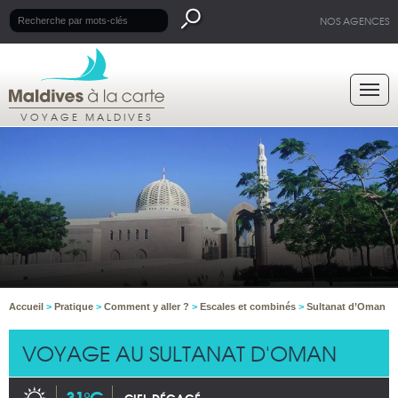
NOS AGENCES
VOYAGE MALDIVES
Accueil
>
Pratique
>
Comment y aller ?
>
Escales et combinés
>
Sultanat d’Oman
VOYAGE AU SULTANAT D'OMAN
31°C