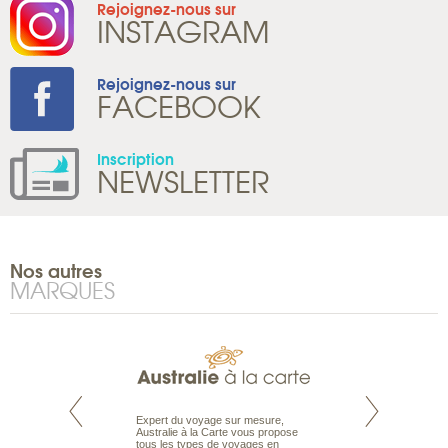
Rejoignez-nous sur
INSTAGRAM
Rejoignez-nous sur
FACEBOOK
Inscription
NEWSLETTER
Nos autres
MARQUES
te est le spécialiste
Expert du voyage sur mesure,
Parce que nous 
 le Pacifique.
Australie à la Carte vous propose
vous des passionn
bout du monde, en
tous les types de voyages en
de nature sauvage