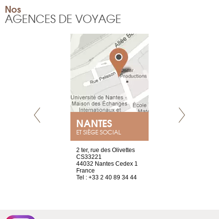
Nos
AGENCES DE VOYAGE
NEUVE
NANTES
GENÈV
ET SIÈGE SOCIAL
a-shop
2 ter, rue des Olivettes
rue de Montc
el, 106
CS33221
1207 Genèv
neuve
44032 Nantes Cedex 1
Suisse
France
Tel : +41 22 
1 965 65 00
Tel : +33 2 40 89 34 44